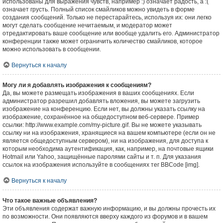
использованы для выражения чувств, например :) означает радость, а :(
означает грусть. Полный список смайликов можно увидеть в форме
создания сообщений. Только не перестарайтесь, используя их: они легко
могут сделать сообщение нечитаемым, и модератор может
отредактировать ваше сообщение или вообще удалить его. Администратор
конференции также может ограничить количество смайликов, которое
можно использовать в сообщении.
Вернуться к началу
Могу ли я добавлять изображения к сообщениям?
Да, вы можете размещать изображения в ваших сообщениях. Если
администратор разрешил добавлять вложения, вы можете загрузить
изображение на конференцию. Если нет, вы должны указать ссылку на
изображение, сохранённое на общедоступном веб-сервере. Пример
ссылки: http://www.example.com/my-picture.gif. Вы не можете указывать
ссылку ни на изображения, хранящиеся на вашем компьютере (если он не
является общедоступным сервером), ни на изображения, для доступа к
которым необходима аутентификация, как, например, на почтовые ящики
Hotmail или Yahoo, защищённые паролями сайты и т. п. Для указания
ссылок на изображения используйте в сообщениях тег BBCode [img].
Вернуться к началу
Что такое важные объявления?
Эти объявления содержат важную информацию, и вы должны прочесть их
по возможности. Они появляются вверху каждого из форумов и в вашем