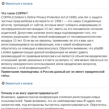
Вернуться к началу
Что такое COPPA?
COPPA (Children’s Online Privacy Protection Act of 1998), или Акт о защите
частных прав ребёнка в интернете от 1998 г. — это закон Соединённых
Штатов, требующий от сайтов, которые могут собирать информацию от
несовершеннолетних младше 13 лет, иметь на это письменное согласие
родителей. Допустимо наличие иного вида подтверждения того, что
опекуны разрешают сбор личной информации от несовершеннолетних
младше 13 лет. Если вы не уверены, применимо ли это к вам, как к
регистрирующемуся на конференции, или к самой конференции,
обратитесь за помощью к юрисконсульту. Обратите внимание, что phpBB
Limited администрация данной конференции не может давать
рекомендаций по правовым вопросам и не является объектом юридических
отношений, кроме указанных в ответе на вопрос «С кем можно связаться по
вопросу некорректного использования и/или юридических вопросов,
связанных с этой конференцией?».
Примечание переводчика: в России данный акт не имеет юридической
силы.
.
Вернуться к началу
Почему я не могу зарегистрироваться?
Возможно, администратор конференции отключил регистрацию новых
пользователей. Также возможно, что он заблокировал ваш IP-адрес или
запретил имя, под которым вы пытаетесь зарегистрироваться. Обратитесь
за помощью к администратору конференции.