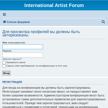
International Artist Forum
П
Список форумов
о
Для просмотра профилей вы должны быть
и
авторизованы.
с
Имя пользователя:
к
Пароль:
Забыли пароль?
Запомнить меня
Скрыть моё пребывание на конференции в этот раз
РЕГИСТРАЦИЯ
Для входа на конференцию вы должны быть зарегистрированы.
Регистрация занимает всего несколько минут, но предоставляет вам
более широкие возможности. Администратором конференции могут быть
установлены также дополнительные привилегии для зарегистрированных
пользователей. Прежде чем зарегистрироваться, вам следует
ознакомиться с правилами и политикой, принятыми на конференции.