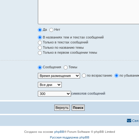
Да
Нет
В названиях тем и текстах сообщений
Только в текстах сообщений
Только по названию темы
Только в первом сообщении темы
Сообщения
Темы
по возрастанию
по убывани
символов сообщений
Свя
Создано на основе
phpBB
® Forum Software © phpBB Limited
Русская поддержка phpBB