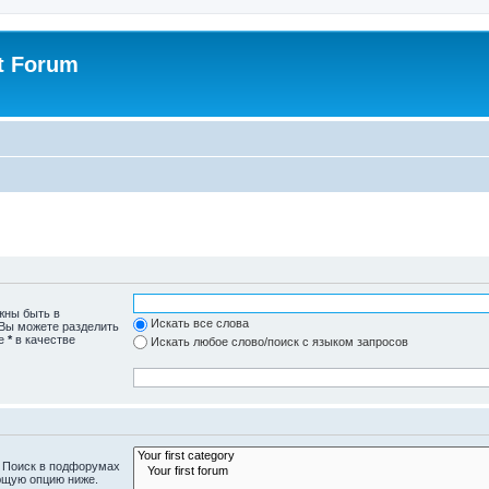
st Forum
жны быть в
Искать все слова
 Вы можете разделить
те
*
в качестве
Искать любое слово/поиск с языком запросов
. Поиск в подфорумах
ющую опцию ниже.