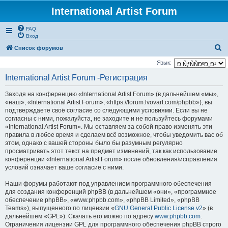
International Artist Forum
FAQ
Вход
П
Список форумов
о
Язык:
и
International Artist Forum -Регистрация
с
Заходя на конференцию «International Artist Forum» (в дальнейшем «мы»,
к
«наш», «International Artist Forum», «https://forum.lvovart.com/phpbb»), вы
подтверждаете своё согласие со следующими условиями. Если вы не
согласны с ними, пожалуйста, не заходите и не пользуйтесь форумами
«International Artist Forum». Мы оставляем за собой право изменять эти
правила в любое время и сделаем всё возможное, чтобы уведомить вас об
этом, однако с вашей стороны было бы разумным регулярно
просматривать этот текст на предмет изменений, так как использование
конференции «International Artist Forum» после обновления/исправления
условий означает ваше согласие с ними.
Наши форумы работают под управлением программного обеспечения
для создания конференций phpBB (в дальнейшем «они», «программное
обеспечение phpBB», «www.phpbb.com», «phpBB Limited», «phpBB
Teams»), выпущенного по лицензии «
GNU General Public License v2
» (в
дальнейшем «GPL»). Скачать его можно по адресу
www.phpbb.com
.
Ограничения лицензии GPL для программного обеспечения phpBB строго