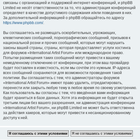
связаны с организацией и поддержкой интернет-конференций, и phpBB
Limited не несёт ответственности за то, что администрация конференций
определяет в качестве допустимого содержания и/или поведения в них.
За дополнительной информацией о phpBB обращайтесь по адресу
https://www.phpbb.com/
.
Вы соглашаетесь не размещать оскорбительных, угрожающих,
клеветнических сообщений, порнографических сообщений, призывов к
национальной розни и прочих сообщений, которые могут нарушить
законы вашей страны, страны, которая предоставляет услуги хостинга
для форумов «International Artist Forum» или международное право.
Попытки размещения таких сообщений могут привести к вашему
немедленному отключению от конференции, при этом ваш провайдер
будет поставлен в известность, если мы сочтём это нужным. IP-адреса
всех сообщений сохраняются для возможности проведения такой
политики. Вы соглашаетесь с тем, что администраторы форумов
«International Artist Forum» имеют право удалить, отредактировать,
перенести или закрыть любую тему в любое время по своему усмотрению.
Как пользователь вы согласны с тем, что введённая вами информация
будет храниться в базе данных. Хотя эта информация не будет открыта
третьим лицам без вашего разрешения, ни администрация конференции
«International Artist Forum», ни phpBB Limited не может быть ответственна
за действия хакеров, которые могут привести к несанкционированному
доступу к ней.